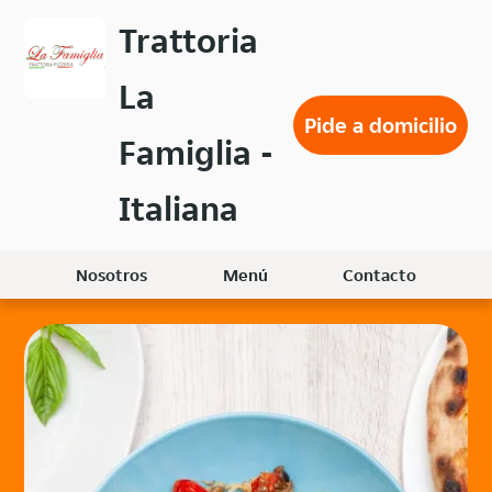
Volver
Trattoria
al
menú
La
principal
Pide a domicilio
Famiglia -
Italiana
Nosotros
Menú
Contacto